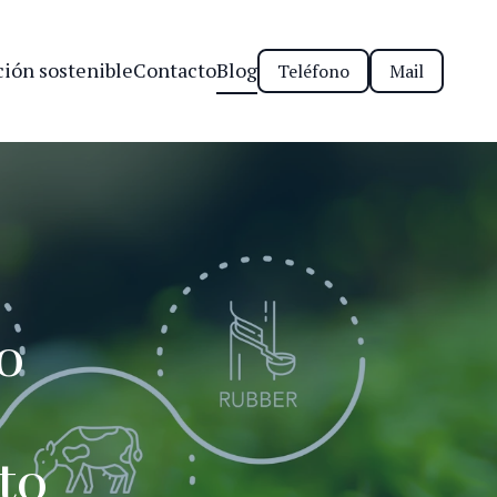
ión sostenible
Contacto
Blog
Teléfono
Mail
o
to