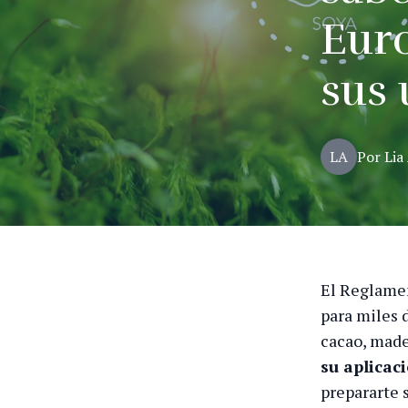
Euro
sus 
LA
Por
Lia
El Reglame
para miles 
cacao, made
su aplicac
prepararte s