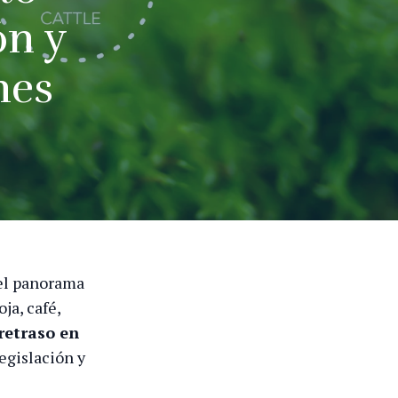
ón y
nes
el panorama
ja, café,
retraso en
egislación y