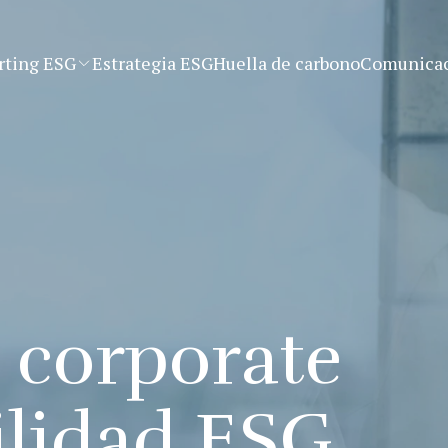
rting ESG
Estrategia ESG
Huella de carbono
Comunicac
 corporate
ilidad ESG