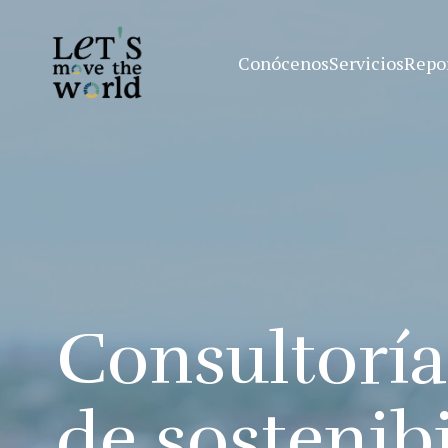
Conócenos
Servicios
Repo
Consultoría
de sostenib