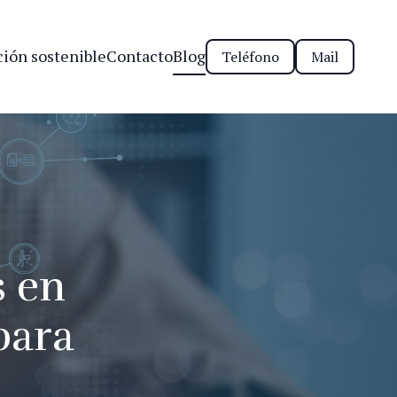
ión sostenible
Contacto
Blog
Teléfono
Mail
s en
para