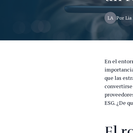
LA
Por
Lia
En el entor
importancia
que las est
convertirse
proveedores
ESG. ¿De qu
El r