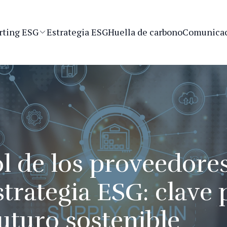
rting ESG
Estrategia ESG
Huella de carbono
Comunicac
ol de los proveedore
strategia ESG: clave 
uturo sostenible