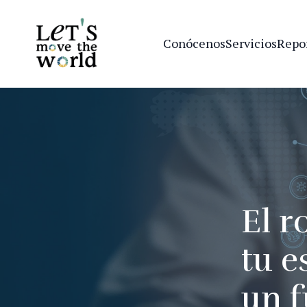
Conócenos
Servicios
Repo
El r
tu e
un f