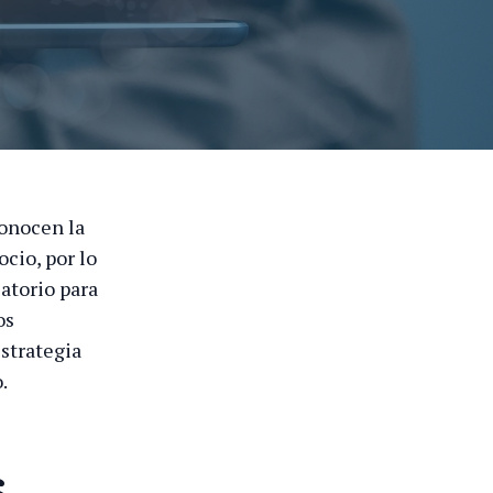
conocen la
cio, por lo
atorio para
os
strategia
.
s