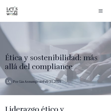
Ética y sostenibilidad: más
allá del compliance
LA
Por
Lia
Assumpcao
Feb 27, 2025
Liderazgo ético y