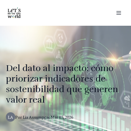
Del dato al impacto: cómo
priorizar indicadores de
sostenibilidad que generen
valor real
LA
Por
Lia
Assumpcao
Mar 03, 2026