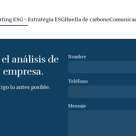
rting ESG
Estrategia ESG
Huella de carbono
Comunicac
Nombre
el análisis de
u empresa.
Teléfono
go lo antes posible.
Mensaje