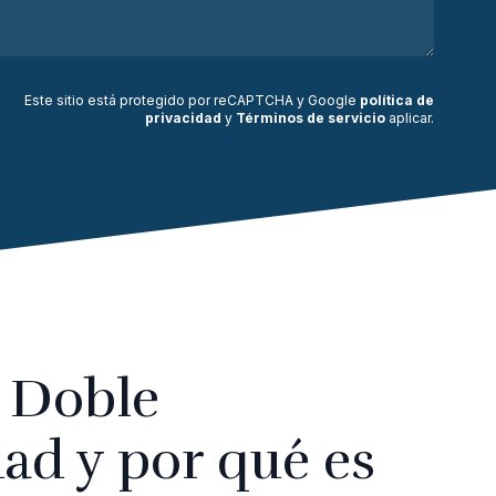
Este sitio está protegido por reCAPTCHA y Google
política de
privacidad
y
Términos de servicio
aplicar
.
a Doble
dad y por qué es